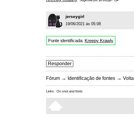
Sugerida por
jerseygirl
jerseygirl
19/06/2021 às 05:08
Fonte identificada:
Kreepy Krawly
Responder
→
→
Fórum
Identificação de fontes
Volta
Links:
On snot and fonts