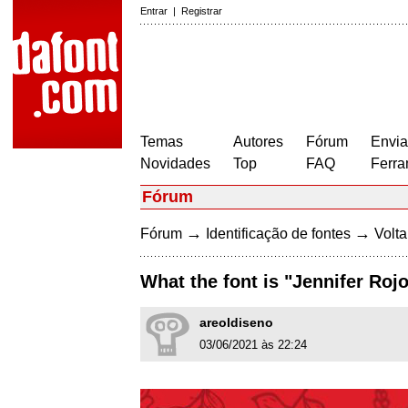
Entrar
|
Registrar
Temas
Autores
Fórum
Envia
Novidades
Top
FAQ
Ferra
Fórum
→
→
Fórum
Identificação de fontes
Volta
What the font is "Jennifer Rojo
areoldiseno
03/06/2021 às 22:24