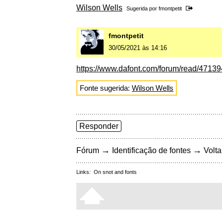
Wilson Wells
Sugerida por
fmontpetit
fmontpetit
30/05/2021 às 14:16
https://www.dafont.com/forum/read/47139
Fonte sugerida:
Wilson Wells
Responder
→
→
Fórum
Identificação de fontes
Volta
Links:
On snot and fonts