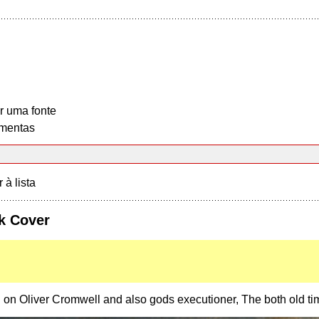
r uma fonte
mentas
r à lista
ok Cover
 on Oliver Cromwell and also gods executioner, The both old tim