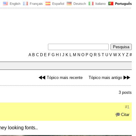
English
Français
Español
Deutsch
Italiano
Português
A
B
C
D
E
F
G
H
I
J
K
L
M
N
O
P
Q
R
S
T
U
V
W
X
Y
Z
#
Tópico mais recente
Tópico mais antigo
3 posts
#1
Citar
ey looking fonts..