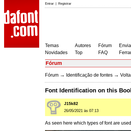
Entrar
|
Registrar
Temas
Autores
Fórum
Envia
Novidades
Top
FAQ
Ferra
Fórum
→
→
Fórum
Identificação de fontes
Volta
Font Identification on this Bo
J15k82
26/05/2021 às 07:13
As seen here which types of font are used