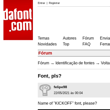
Entrar
|
Registrar
Temas
Autores
Fórum
Envia
Novidades
Top
FAQ
Ferra
Fórum
→
→
Fórum
Identificação de fontes
Volta
Font, pls?
felipe98
22/05/2021 às 00:04
Name of "KICKOFF" font, please?