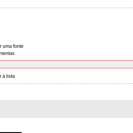
r uma fonte
mentas
r à lista