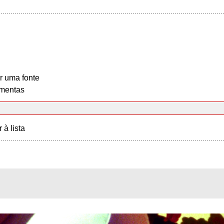
r uma fonte
mentas
r à lista