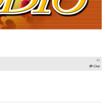
#2
Citar