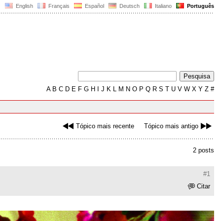
English
Français
Español
Deutsch
Italiano
Português
A
B
C
D
E
F
G
H
I
J
K
L
M
N
O
P
Q
R
S
T
U
V
W
X
Y
Z
#
Tópico mais recente
Tópico mais antigo
2 posts
#1
Citar