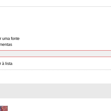
r uma fonte
mentas
r à lista