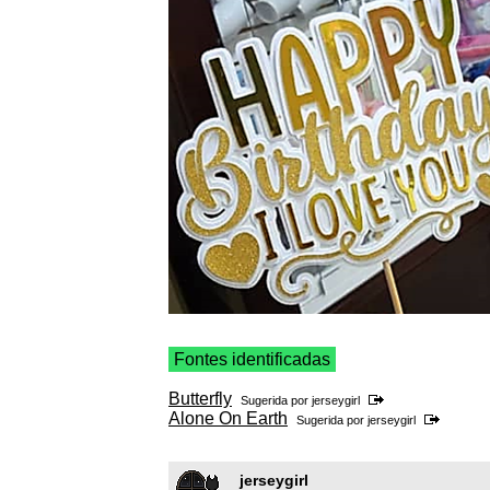
Fontes identificadas
Butterfly
Sugerida por
jerseygirl
Alone On Earth
Sugerida por
jerseygirl
jerseygirl