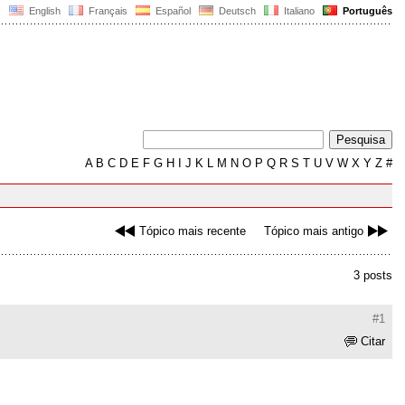
English
Français
Español
Deutsch
Italiano
Português
A
B
C
D
E
F
G
H
I
J
K
L
M
N
O
P
Q
R
S
T
U
V
W
X
Y
Z
#
Tópico mais recente
Tópico mais antigo
3 posts
#1
Citar