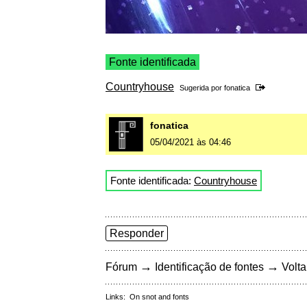
Fonte identificada
Countryhouse
Sugerida por
fonatica
fonatica
05/04/2021 às 04:46
Fonte identificada:
Countryhouse
Responder
→
→
Fórum
Identificação de fontes
Volta
Links:
On snot and fonts