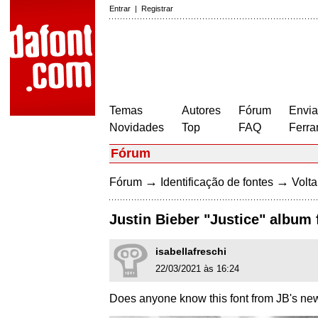
Entrar
|
Registrar
Temas
Autores
Fórum
Envia
Novidades
Top
FAQ
Ferra
Fórum
→
→
Fórum
Identificação de fontes
Volta
Justin Bieber "Justice" album 
isabellafreschi
22/03/2021 às 16:24
Does anyone know this font from JB's ne