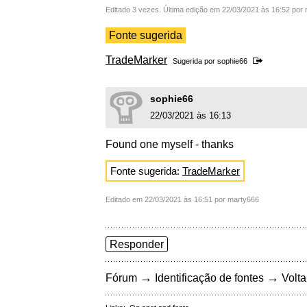
Editado 3 vezes. Última edição em 22/03/2021 às 16:52 por
Fonte sugerida
TradeMarker
Sugerida por
sophie66
sophie66
22/03/2021 às 16:13
Found one myself - thanks
Fonte sugerida:
TradeMarker
Editado em 22/03/2021 às 16:51 por marty666
Responder
→
→
Fórum
Identificação de fontes
Volta