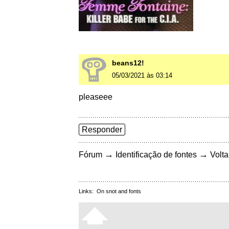
beans12!
05/03/2021 às 03:14
pleaseee
Responder
→
→
Fórum
Identificação de fontes
Volta
Links:
On snot and fonts