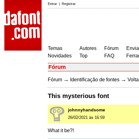
Entrar
|
Registrar
Temas
Autores
Fórum
Envia
Novidades
Top
FAQ
Ferra
Fórum
→
→
Fórum
Identificação de fontes
Volta
This mysterious font
johnnyhandsome
26/02/2021 às 16:59
What it be?!