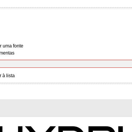
r uma fonte
mentas
r à lista