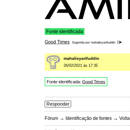
Fonte identificada
Good Times
Sugerida por
mahalisyarifuddin
mahalisyarifuddin
26/02/2021 às 17:35
Fonte identificada:
Good Times
Responder
→
→
Fórum
Identificação de fontes
Volta