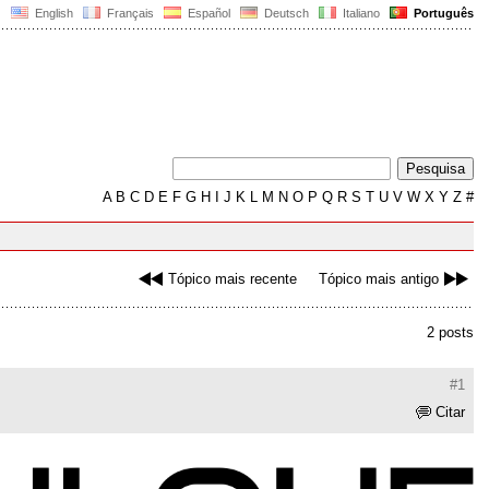
English
Français
Español
Deutsch
Italiano
Português
A
B
C
D
E
F
G
H
I
J
K
L
M
N
O
P
Q
R
S
T
U
V
W
X
Y
Z
#
Tópico mais recente
Tópico mais antigo
2 posts
#1
Citar