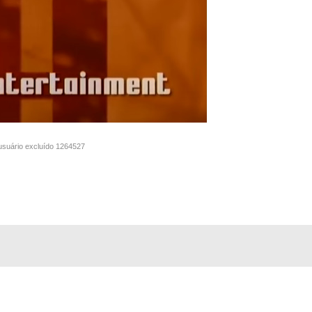
 usuário excluído 1264527