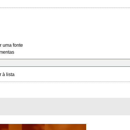
r uma fonte
mentas
r à lista