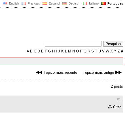
English
Français
Español
Deutsch
Italiano
Português
A
B
C
D
E
F
G
H
I
J
K
L
M
N
O
P
Q
R
S
T
U
V
W
X
Y
Z
#
Tópico mais recente
Tópico mais antigo
2 posts
#1
Citar