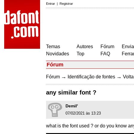
Entrar
|
Registrar
Temas
Autores
Fórum
Envia
Novidades
Top
FAQ
Ferra
Fórum
→
→
Fórum
Identificação de fontes
Volta
any similar font ?
Demil'
07/02/2021 às 13:23
what is the font used ? or do you know any