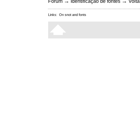
→
→
Fórum
Identificação de fontes
Volta
Links:
On snot and fonts