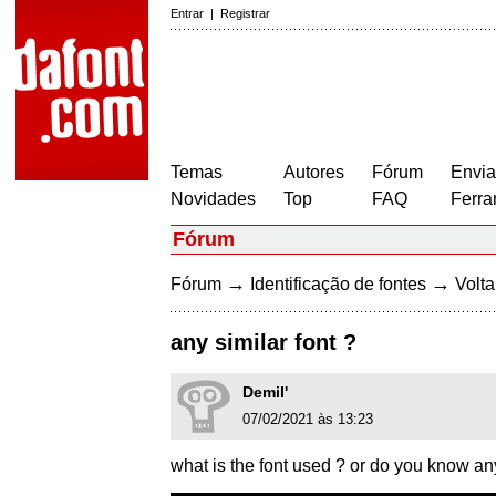
Entrar
|
Registrar
Temas
Autores
Fórum
Envia
Novidades
Top
FAQ
Ferra
Fórum
→
→
Fórum
Identificação de fontes
Volta
any similar font ?
Demil'
07/02/2021 às 13:23
what is the font used ? or do you know any