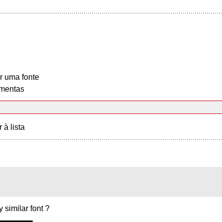
r uma fonte
mentas
r à lista
 similar font ?