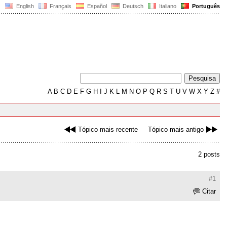
English
Français
Español
Deutsch
Italiano
Português
A
B
C
D
E
F
G
H
I
J
K
L
M
N
O
P
Q
R
S
T
U
V
W
X
Y
Z
#
Tópico mais recente
Tópico mais antigo
2 posts
#1
Citar