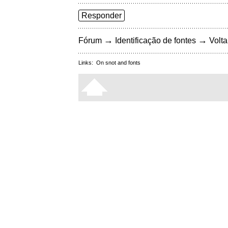
Responder
→
→
Fórum
Identificação de fontes
Volta
Links:
On snot and fonts