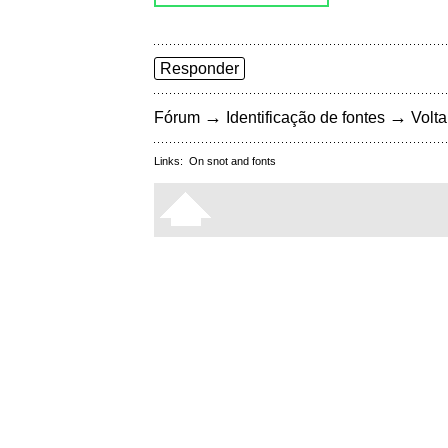
Responder
→
→
Fórum
Identificação de fontes
Volta
Links:
On snot and fonts