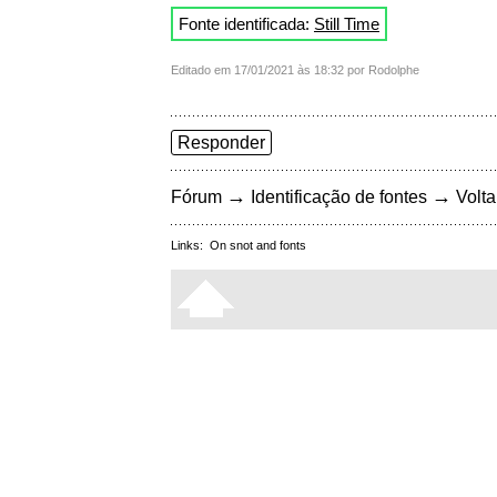
Fonte identificada:
Still Time
Editado em 17/01/2021 às 18:32 por Rodolphe
Responder
→
→
Fórum
Identificação de fontes
Volta
Links:
On snot and fonts