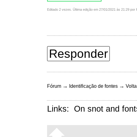
Editado 2 vezes. Última edição em 27/01/2021 às 21:29 po
Responder
→
→
Fórum
Identificação de fontes
Volta
Links:
On snot and font