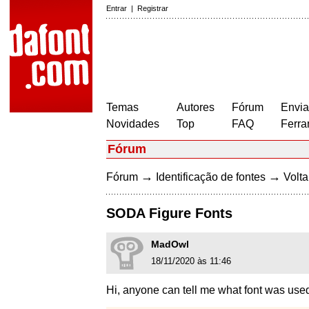
Entrar
|
Registrar
Temas
Autores
Fórum
Envia
Novidades
Top
FAQ
Ferra
Fórum
→
→
Fórum
Identificação de fontes
Volta
SODA Figure Fonts
MadOwl
18/11/2020 às 11:46
Hi, anyone can tell me what font was u