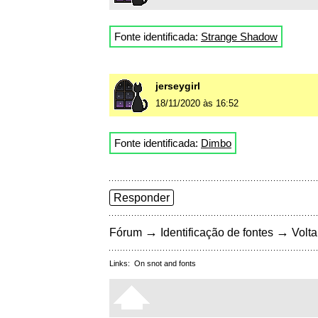
Fonte identificada:
Strange Shadow
jerseygirl
18/11/2020 às 16:52
Fonte identificada:
Dimbo
Responder
→
→
Fórum
Identificação de fontes
Volta
Links:
On snot and fonts