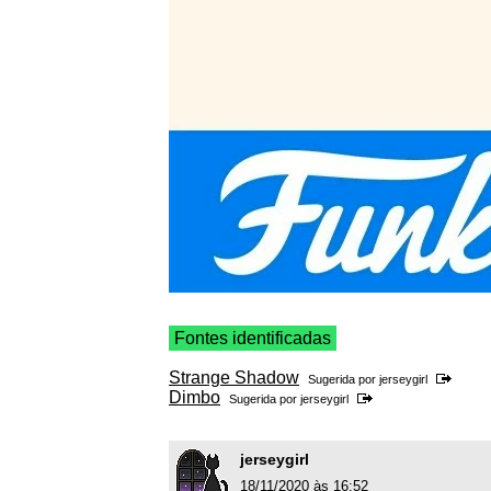
Fontes identificadas
Strange Shadow
Sugerida por
jerseygirl
Dimbo
Sugerida por
jerseygirl
jerseygirl
18/11/2020 às 16:52