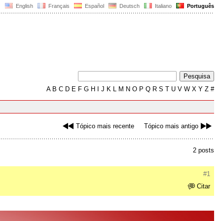
English
Français
Español
Deutsch
Italiano
Português
A
B
C
D
E
F
G
H
I
J
K
L
M
N
O
P
Q
R
S
T
U
V
W
X
Y
Z
#
Tópico mais recente
Tópico mais antigo
2 posts
#1
Citar