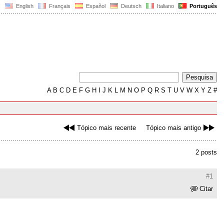
English
Français
Español
Deutsch
Italiano
Português
A
B
C
D
E
F
G
H
I
J
K
L
M
N
O
P
Q
R
S
T
U
V
W
X
Y
Z
#
Tópico mais recente
Tópico mais antigo
2 posts
#1
Citar