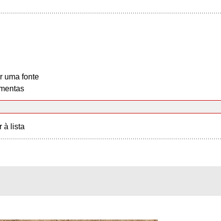
r uma fonte
mentas
r à lista