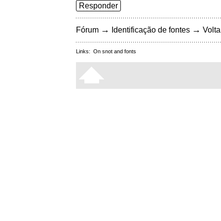
Responder
→
→
Fórum
Identificação de fontes
Volta
Links:
On snot and fonts