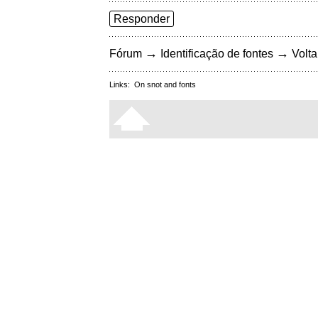
Responder
→
→
Fórum
Identificação de fontes
Volta
Links:
On snot and fonts