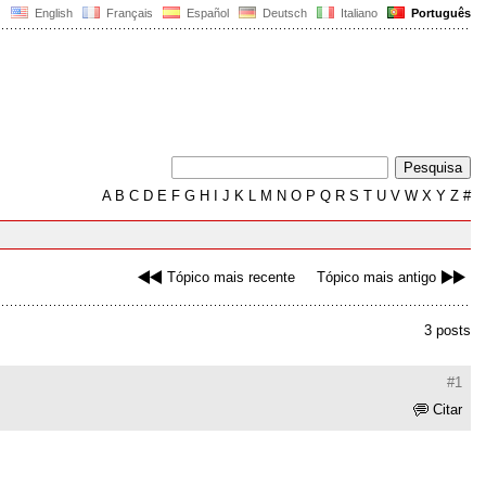
English
Français
Español
Deutsch
Italiano
Português
A
B
C
D
E
F
G
H
I
J
K
L
M
N
O
P
Q
R
S
T
U
V
W
X
Y
Z
#
Tópico mais recente
Tópico mais antigo
3 posts
#1
Citar