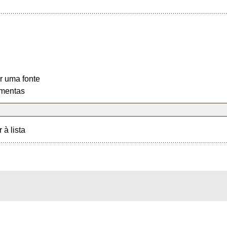
r uma fonte
mentas
r à lista