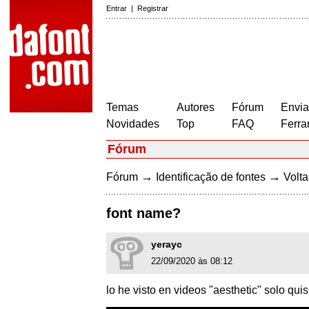
Entrar
|
Registrar
Temas
Autores
Fórum
Envia
Novidades
Top
FAQ
Ferra
Fórum
→
→
Fórum
Identificação de fontes
Volta
font name?
yerayc
22/09/2020 às 08:12
lo he visto en videos "aesthetic" solo qui