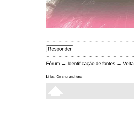
Responder
→
→
Fórum
Identificação de fontes
Volta
Links:
On snot and fonts