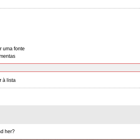
r uma fonte
mentas
r à lista
nd her?