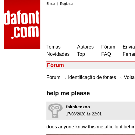
Entrar
|
Registrar
Temas
Autores
Fórum
Envia
Novidades
Top
FAQ
Ferra
Fórum
→
→
Fórum
Identificação de fontes
Volta
help me please
fcknkenzoo
17/08/2020 às 22:01
does anyone know this metallic font behi