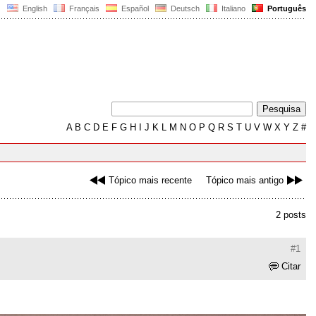
English
Français
Español
Deutsch
Italiano
Português
A
B
C
D
E
F
G
H
I
J
K
L
M
N
O
P
Q
R
S
T
U
V
W
X
Y
Z
#
Tópico mais recente
Tópico mais antigo
2 posts
#1
Citar