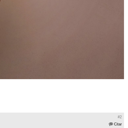
#2
Citar