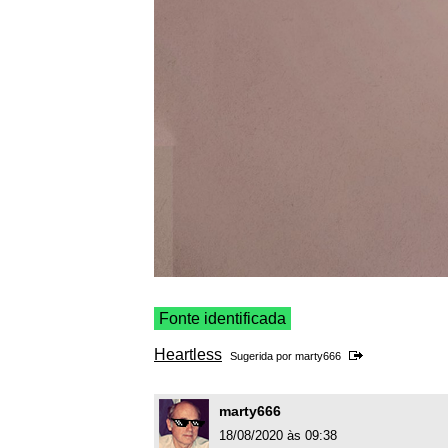
Fonte identificada
Heartless
Sugerida por
marty666
marty666
18/08/2020 às 09:38