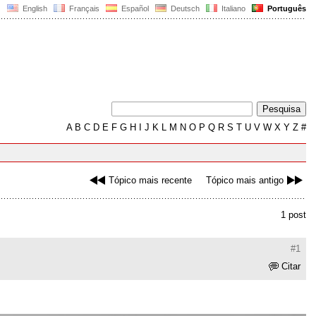
English
Français
Español
Deutsch
Italiano
Português
A
B
C
D
E
F
G
H
I
J
K
L
M
N
O
P
Q
R
S
T
U
V
W
X
Y
Z
#
Tópico mais recente
Tópico mais antigo
1 post
#1
Citar