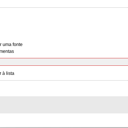
r uma fonte
mentas
r à lista