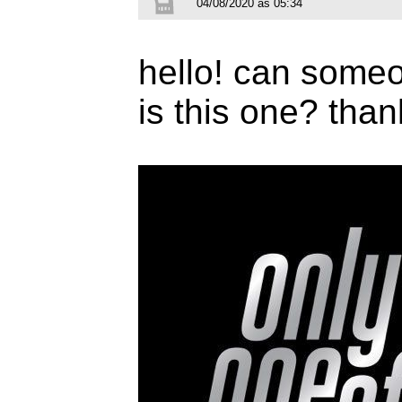
04/08/2020 às 05:34
hello! can someo
is this one? tha