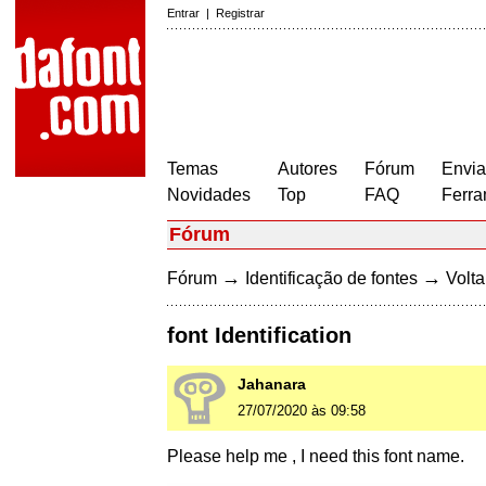
Entrar
|
Registrar
Temas
Autores
Fórum
Envia
Novidades
Top
FAQ
Ferra
Fórum
→
→
Fórum
Identificação de fontes
Volta
font Identification
Jahanara
27/07/2020 às 09:58
Please help me , I need this font name.