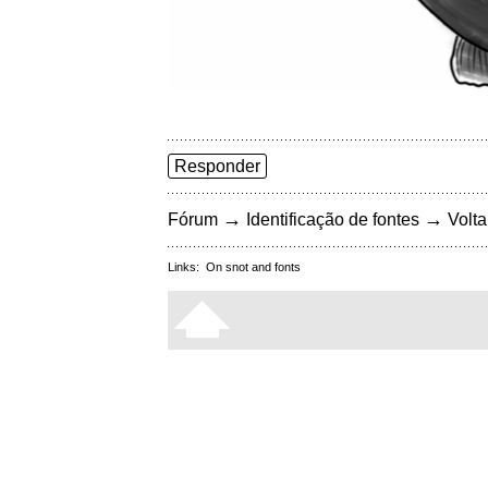
Responder
→
→
Fórum
Identificação de fontes
Volta
Links:
On snot and fonts