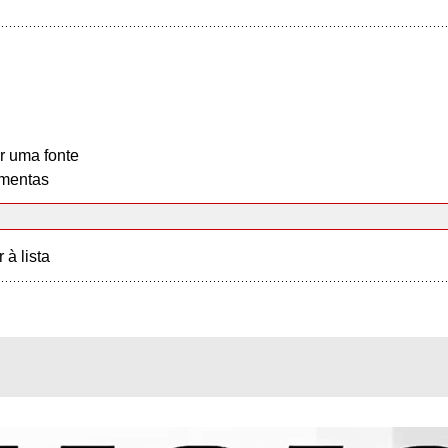
r uma fonte
mentas
r à lista