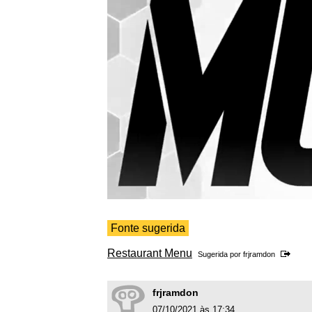
Fonte sugerida
Restaurant Menu
Sugerida por
frjramdon
frjramdon
07/10/2021 às 17:34