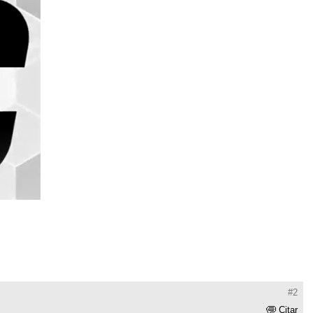
#2
Citar