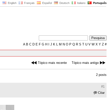
English
Français
Español
Deutsch
Italiano
Português
A
B
C
D
E
F
G
H
I
J
K
L
M
N
O
P
Q
R
S
T
U
V
W
X
Y
Z
#
Tópico mais recente
Tópico mais antigo
2 posts
#1
Citar