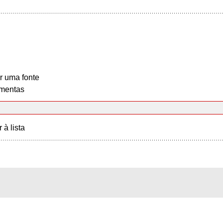
r uma fonte
mentas
r à lista