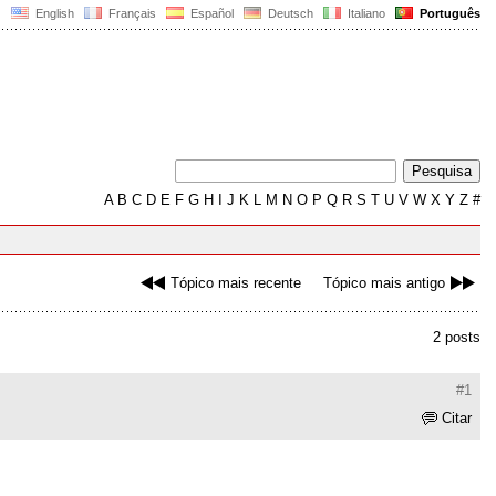
English
Français
Español
Deutsch
Italiano
Português
A
B
C
D
E
F
G
H
I
J
K
L
M
N
O
P
Q
R
S
T
U
V
W
X
Y
Z
#
Tópico mais recente
Tópico mais antigo
2 posts
#1
Citar