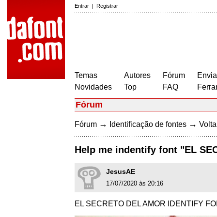
Entrar
|
Registrar
Temas
Autores
Fórum
Envia
Novidades
Top
FAQ
Ferra
Fórum
→
→
Fórum
Identificação de fontes
Volta
Help me indentify font "EL 
JesusAE
17/07/2020 às 20:16
EL SECRETO DEL AMOR IDENTIFY FO