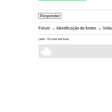
Responder
→
→
Fórum
Identificação de fontes
Volta
Links:
On snot and fonts