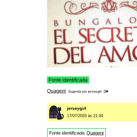
Fonte identificada
Quagent
Sugerida por
jerseygirl
jerseygirl
17/07/2020 às 21:04
Fonte identificada:
Quagent