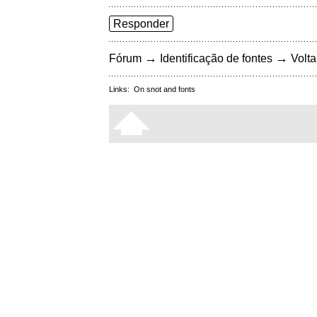
Responder
→
→
Fórum
Identificação de fontes
Volta
Links:
On snot and fonts