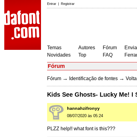
Entrar
|
Registrar
Temas
Autores
Fórum
Envia
Novidades
Top
FAQ
Ferra
Fórum
→
→
Fórum
Identificação de fontes
Volta
Kids See Ghosts- Lucky Me! I
hannahzifronyy
08/07/2020 às 05:24
PLZZ help!! what font is this???