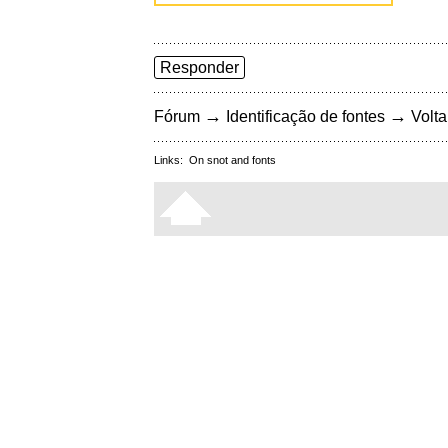
Responder
→
→
Fórum
Identificação de fontes
Volta
Links:
On snot and fonts