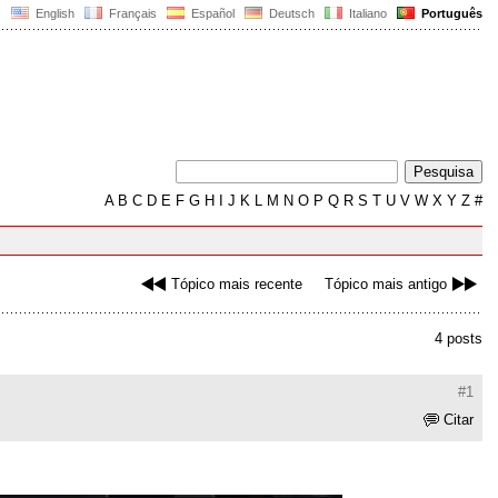
English
Français
Español
Deutsch
Italiano
Português
A
B
C
D
E
F
G
H
I
J
K
L
M
N
O
P
Q
R
S
T
U
V
W
X
Y
Z
#
Tópico mais recente
Tópico mais antigo
4 posts
#1
Citar