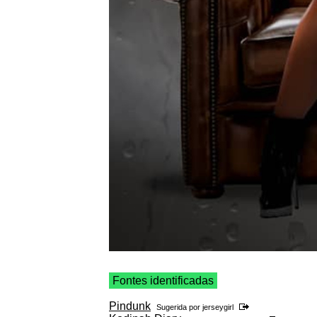
Fontes identificadas
Pindunk
Sugerida por
jerseygirl