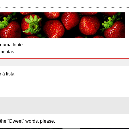
r uma fonte
mentas
r à lista
the "Dweet" words, please.