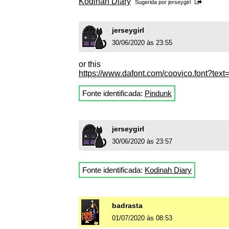
Kodinah Diary
Sugerida por
jerseygirl
jerseygirl
30/06/2020 às 23:55
or this
https://www.dafont.com/coovico.font?te
Fonte identificada:
Pindunk
jerseygirl
30/06/2020 às 23:57
Fonte identificada:
Kodinah Diary
badrasta
01/07/2020 às 08:53