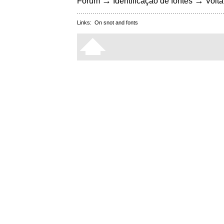
→
→
Fórum
Identificação de fontes
Volta
Links:
On snot and fonts