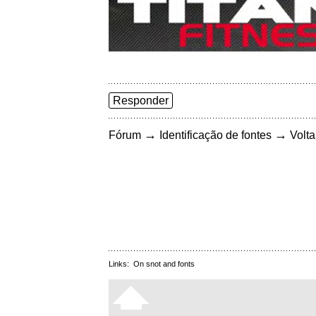
Responder
→
→
Fórum
Identificação de fontes
Volta
Links:
On snot and fonts