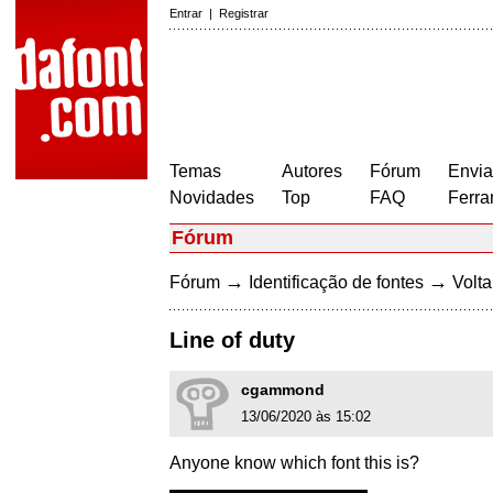
Entrar
|
Registrar
Temas
Autores
Fórum
Envia
Novidades
Top
FAQ
Ferra
Fórum
→
→
Fórum
Identificação de fontes
Volta
Line of duty
cgammond
13/06/2020 às 15:02
Anyone know which font this is?