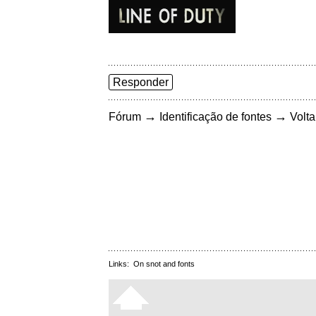
Responder
→
→
Fórum
Identificação de fontes
Volta
Links:
On snot and fonts