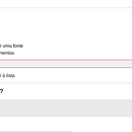
r uma fonte
mentas
r à lista
?