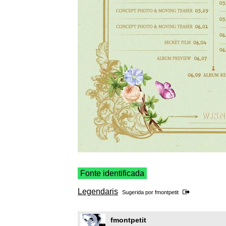
Fonte identificada
Legendaris
Sugerida por
fmontpetit
fmontpetit