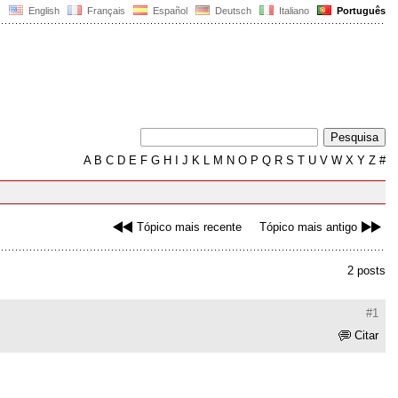
English
Français
Español
Deutsch
Italiano
Português
A
B
C
D
E
F
G
H
I
J
K
L
M
N
O
P
Q
R
S
T
U
V
W
X
Y
Z
#
Tópico mais recente
Tópico mais antigo
2 posts
#1
Citar