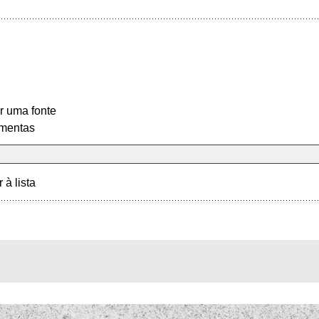
r uma fonte
mentas
r à lista