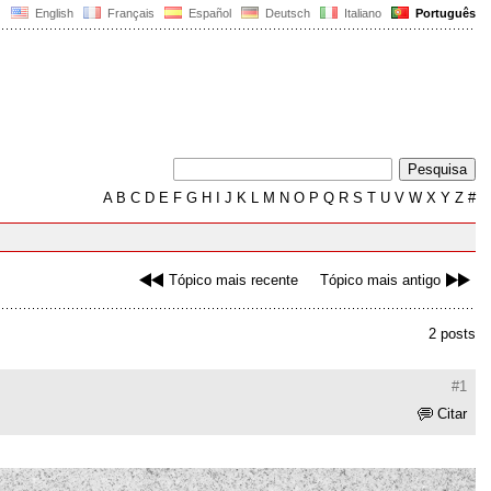
English
Français
Español
Deutsch
Italiano
Português
A
B
C
D
E
F
G
H
I
J
K
L
M
N
O
P
Q
R
S
T
U
V
W
X
Y
Z
#
Tópico mais recente
Tópico mais antigo
2 posts
#1
Citar