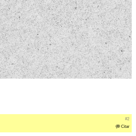
#2
Citar