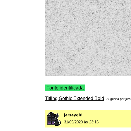
Fonte identificada
Titling Gothic Extended Bold
Sugerida por
jers
jerseygirl
31/05/2020 às 23:16