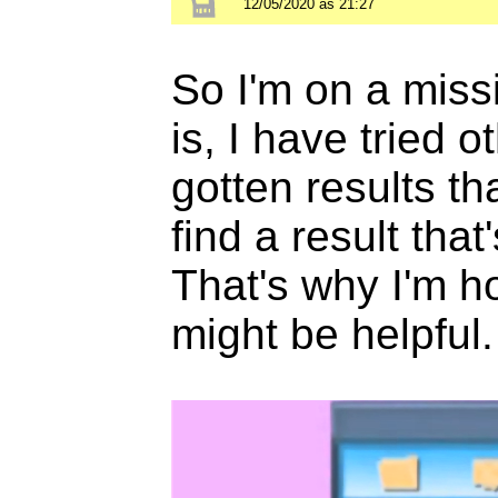
12/05/2020 às 21:27
So I'm on a missi
is, I have tried o
gotten results tha
find a result that
That's why I'm ho
might be helpful.