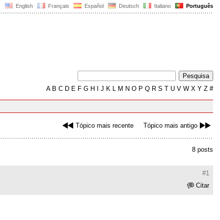
English
Français
Español
Deutsch
Italiano
Português
A
B
C
D
E
F
G
H
I
J
K
L
M
N
O
P
Q
R
S
T
U
V
W
X
Y
Z
#
Tópico mais recente
Tópico mais antigo
8 posts
#1
Citar