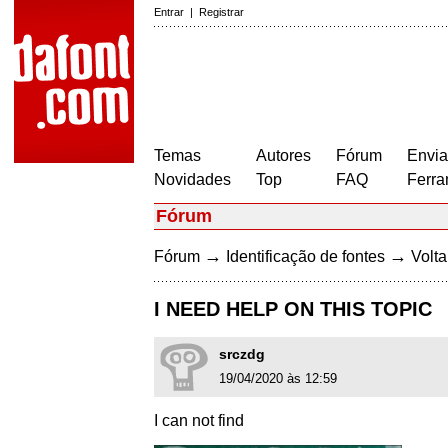
Entrar
|
Registrar
Temas
Autores
Fórum
Envia
Novidades
Top
FAQ
Ferra
Fórum
→
→
Fórum
Identificação de fontes
Volta
I NEED HELP ON THIS TOPIC
srczdg
19/04/2020 às 12:59
I can not find