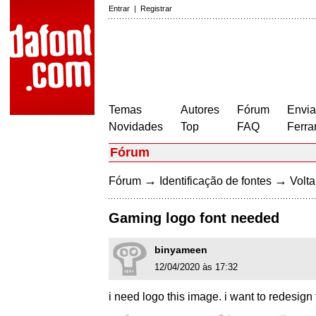
Entrar
|
Registrar
Temas
Autores
Fórum
Envia
Novidades
Top
FAQ
Ferra
Fórum
→
→
Fórum
Identificação de fontes
Volta
Gaming logo font needed
binyameen
12/04/2020 às 17:32
i need logo this image. i want to redesign 