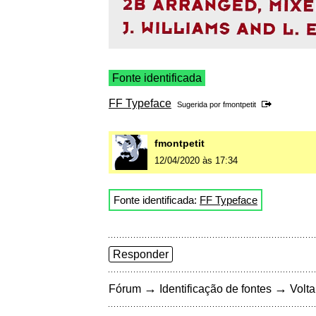
Fonte identificada
FF Typeface
Sugerida por
fmontpetit
fmontpetit
12/04/2020 às 17:34
Fonte identificada:
FF Typeface
Responder
→
→
Fórum
Identificação de fontes
Volta