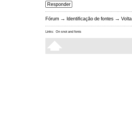
Responder
→
→
Fórum
Identificação de fontes
Volta
Links:
On snot and fonts