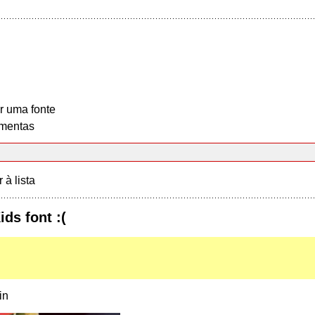
r uma fonte
mentas
r à lista
ids font :(
in