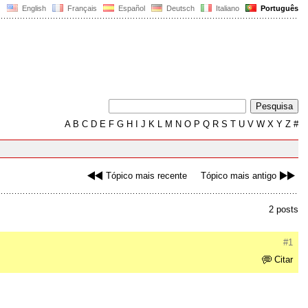
English
Français
Español
Deutsch
Italiano
Português
A
B
C
D
E
F
G
H
I
J
K
L
M
N
O
P
Q
R
S
T
U
V
W
X
Y
Z
#
Tópico mais recente
Tópico mais antigo
2 posts
#1
Citar