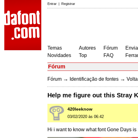
Entrar
|
Registrar
Temas
Autores
Fórum
Envia
Novidades
Top
FAQ
Ferra
Fórum
→
→
Fórum
Identificação de fontes
Volta
Help me figure out this Stray K
420leeknow
03/02/2020 às 06:42
Hi i want to know what font Gone Days is 